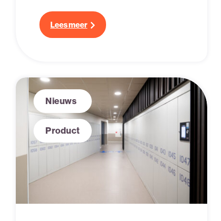
duurzamer om bestaande kluisjes op
te knappen dan volledig nieuwe aan te
Lees meer
schaffen. Daarom beschrijven wij drie
manieren om je lockers een BOOST te
geven.
Nieuws
Product