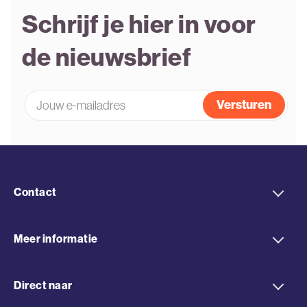
Schrijf je hier in voor
de nieuwsbrief
E-
mailadres
*
Contact
Sonesto
Meer informatie
onderdeel van Oostwoud International B.V.
Harlingerweg 49B
Producten
Direct naar
8801 PA Franeker
Branches