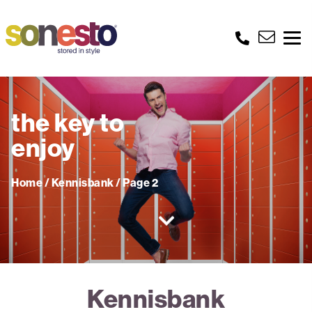
the key to
enjoy
Home
/
Kennisbank
/
Page 2
Kennisbank