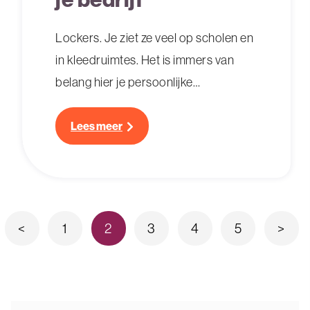
Lockers. Je ziet ze veel op scholen en
in kleedruimtes. Het is immers van
belang hier je persoonlijke
eigendommen veilig in op te bergen.
Waarom dan geen lockers in je
Lees meer
bedrijf? Precies: met lockerkasten ga
je voor het nieuwe werken. Hierover
vertellen wij je meer!
Berichten
<
1
2
3
4
5
>
paginering