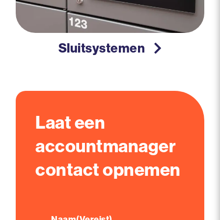
Sluitsystemen
Laat een
accountmanager
contact opnemen
Naam
(Vereist)