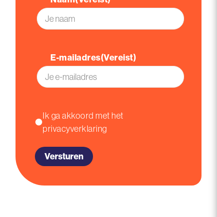
Voornaam
E-mailadres
(Vereist)
Instemming
Ik ga akkoord met het
privacyverklaring