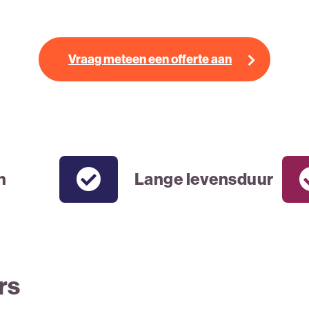
Vraag meteen een offerte aan
n
Lange levensduur
rs