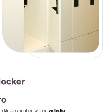
 locker
ro
volledig
an kluisjes hebben wij een