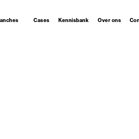
ranches
Cases
Kennisbank
Over ons
Con