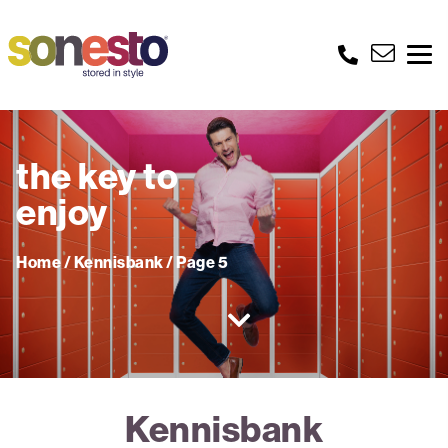
the key to
enjoy
Home
/
Kennisbank
/
Page 5
Kennisbank