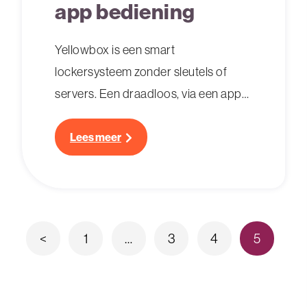
app bediening
Yellowbox is een smart
lockersysteem zonder sleutels of
servers. Een draadloos, via een app
te bedienen elektronisch
sluitsysteem. Perfect geschikt voor
Lees meer
kantooromgevingen waar flexwerken
de standaard is.
Berichten
<
1
…
3
4
5
paginering