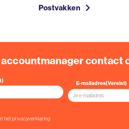
Postvakken
n accountmanager contact
t)
E-mailadres
(Vereist)
t het privacyverklaring