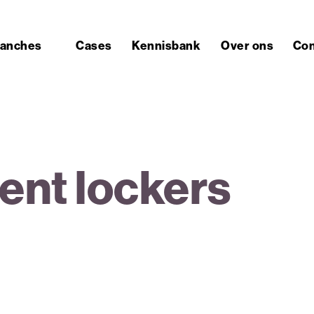
ranches
Cases
Kennisbank
Over ons
Con
ent lockers