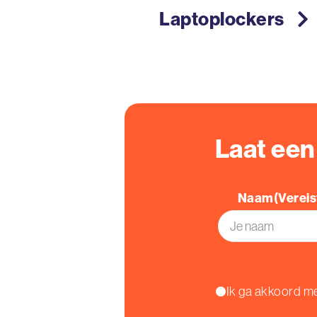
Laptoplockers
Laat ee
Naam
(Vereis
Voornaam
Instemming
Ik ga akkoord me